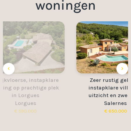
woningen
nstapklare
Zeer rustig gelegen
htige plek
instapklare villa met
ues
uitzicht en zwembad
s
Salernes
00
€ 650.000