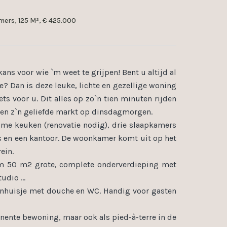
mers, 125 M², € 425.000
voor wie `m weet te grijpen! Bent u altijd al
te? Dan is deze leuke, lichte en gezellige woning
s voor u. Dit alles op zo`n tien minuten rijden
s en z`n geliefde markt op dinsdagmorgen.
ime keuken (renovatie nodig), drie slaapkamers
en een kantoor. De woonkamer komt uit op het
ein.
uim 50 m2 grote, complete onderverdieping met
udio ...
tuinhuisje met douche en WC. Handig voor gasten
anente bewoning, maar ook als pied-à-terre in de