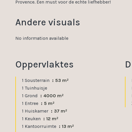
Provence. Een must voor de echte liefhebber!
Andere visuals
No information available
Oppervlaktes
D
1 Sousterrain
53 m²
1 Tuinhuisje
1 Grond
4000 m²
1 Entree
5 m²
1 Huiskamer
37 m²
1 Keuken
12 m²
1 Kantoorruimte
13 m²