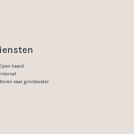
iensten
Open haard
Internet
Boren naar grondwater