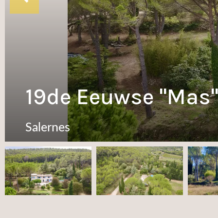
19de Eeuwse "Mas" o
Salernes