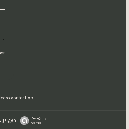
het
eem contact op
Design by
ijzigen
Apimo™