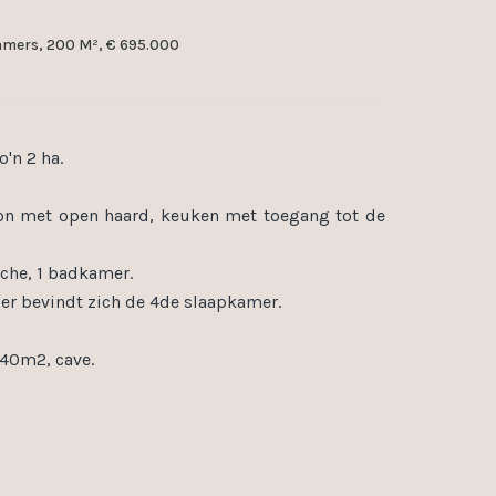
amers, 200 M², € 695.000
'n 2 ha.
lon met open haard, keuken met toegang tot de
uche, 1 badkamer.
ier bevindt zich de 4de slaapkamer.
 40m2, cave.