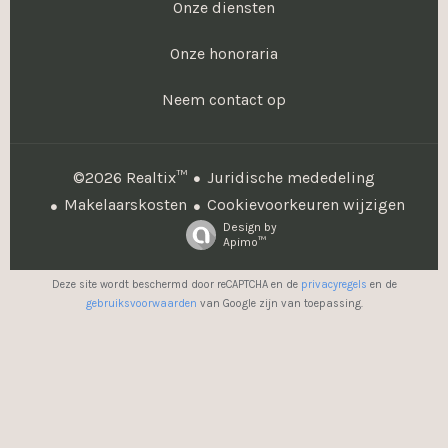
Onze diensten
Onze honoraria
Neem contact op
Juridische mededeling
©2026 Realtix™
Makelaarskosten
Cookievoorkeuren wijzigen
Design by
Apimo™
Deze site wordt beschermd door reCAPTCHA en de
privacyregels
en de
gebruiksvoorwaarden
van Google zijn van toepassing.